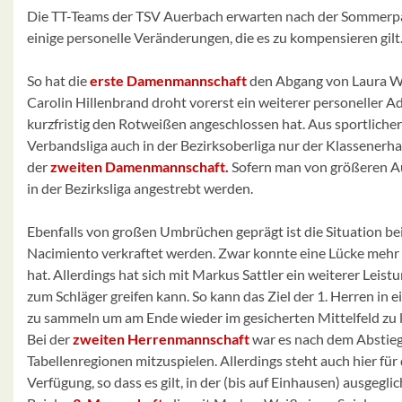
Die TT-Teams der TSV Auerbach erwarten nach der Sommerpau
einige personelle Veränderungen, die es zu kompensieren gilt
So hat die
erste Damenmannschaft
den Abgang von Laura Wu
Carolin Hillenbrand droht vorerst ein weiterer personeller A
kurzfristig den Rotweißen angeschlossen hat. Aus sportliche
Verbandsliga auch in der Bezirksoberliga nur der Klassenerhal
der
zweiten Damenmannschaft.
Sofern man von größeren Aus
in der Bezirksliga angestrebt werden.
Ebenfalls von großen Umbrüchen geprägt ist die Situation be
Nacimiento verkraftet werden. Zwar konnte eine Lücke mehr
hat. Allerdings hat sich mit Markus Sattler ein weiterer Leist
zum Schläger greifen kann. So kann das Ziel der 1. Herren in e
zu sammeln um am Ende wieder im gesicherten Mittelfeld zu 
Bei der
zweiten Herrenmannschaft
war es nach dem Abstieg 
Tabellenregionen mitzuspielen. Allerdings steht auch hier fü
Verfügung, so dass es gilt, in der (bis auf Einhausen) ausgegli