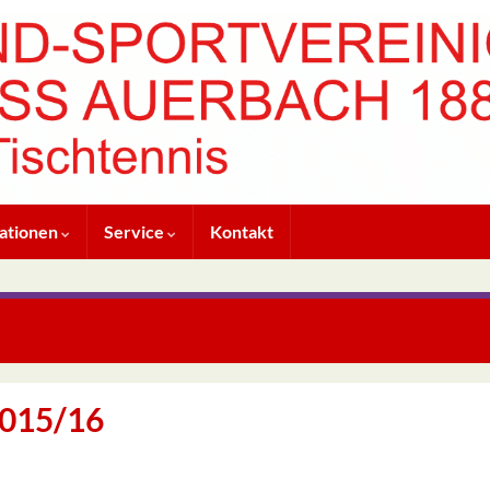
ationen
Service
Kontakt
7 Nachwuchsteams am Start – erstmals wieder eine Mädch
2015/16