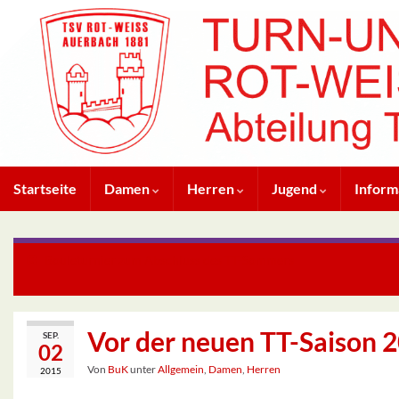
Startseite
Damen
Herren
Jugend
Inform
Bouleturnier zum Abschluss des TT-Sommers
Vor der neuen TT-Saison 
SEP.
02
Von
BuK
unter
Allgemein
,
Damen
,
Herren
2015