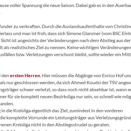
se voller Spannung die neue Saison. Dabei gab es in den Auerba
.
nder zu verkraften. Durch die Auslandsaufenthalte von Christi
derlass und man ist froh, dass sich Simone Glanzner (vom BSC Ein
r Sicht ist angesichts der Veränderungen nach dem Abstieg aus der
t als realistisches Ziel zu nennen. Keine wichtigen Veränderungen 
fällen bzw. Verletzungen verschont bleibt, sollte wieder ein Mitt
i den
ersten Herren
. Hier müssen die Abgänge von Enrico Hof un
 als nur geschlossen werden, da sich Ahmed Koudsi der TSV anges
ungsträger schwer verletzt, so dass noch nicht absehbar ist, wann e
iner für sie komplett neuen Bezirksliga nur sein, so schnell wie mö
landen.
in die Kreisliga eigentlich das Ziel, zumindest in den vorderen
r die komplette Vorrunde ein Leistungsträger aus Verletzungsgründ
chenen Kreisliga nicht in den Abstiegsstrudel zu geraten.