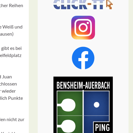
cher Reihen
ne Weiß und
hausen)
gibt es bei
elfeldplatz
d Juan
chlossen
r wieder
glich Punkte
en nicht zur