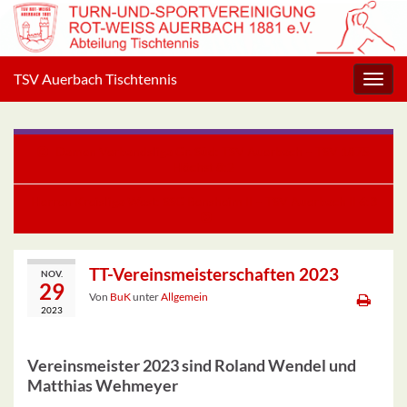
TSV Auerbach Tischtennis
Navig
umsc
Damen Verbandsliga Gr. Süd: TSV Auerbach – TSV 1875
Höchst 8:2
Herren Kreisliga West: SSG Bensheim II – TSV Auerbach II 6:3
TT-Vereinsmeisterschaften 2023
NOV.
29
Von
BuK
unter
Allgemein
2023
Vereinsmeister 2023 sind Roland Wendel und
Matthias Wehmeyer