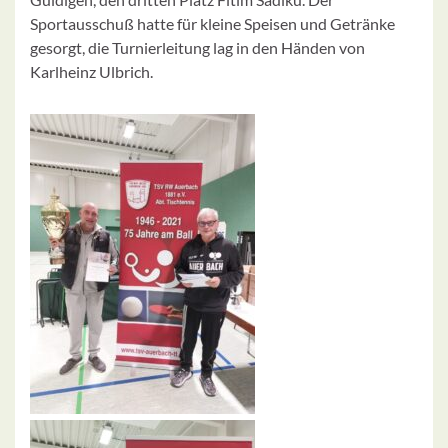
Sportausschuß hatte für kleine Speisen und Getränke
gesorgt, die Turnierleitung lag in den Händen von
Karlheinz Ulbrich.