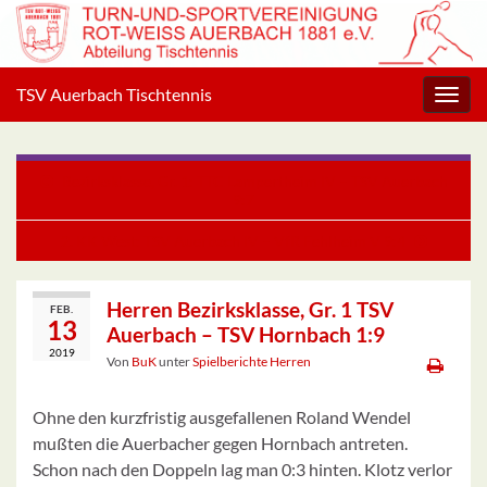
TSV Auerbach Tischtennis
Navig
umsc
Bezirksklasse, Gr. 1: TTC Lampertheim IV – TSV Auerbach
9:7
2. KK West: TSV Auerbach IV – VfR Fehlheim V 9:4
Herren Bezirksklasse, Gr. 1 TSV
FEB.
13
Auerbach – TSV Hornbach 1:9
2019
Von
BuK
unter
Spielberichte Herren
Ohne den kurzfristig ausgefallenen Roland Wendel
mußten die Auerbacher gegen Hornbach antreten.
Schon nach den Doppeln lag man 0:3 hinten. Klotz verlor