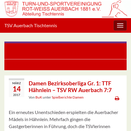
TSV Auerbach Tischtennis
Navig
umsc
Damen Bezirksliga Gr. 1: BSC Einhausen III – TSV RW
Auerbach II 4:8
TT-Nachwuchs bei der Sportlerehrung der Stadt Bensheim
Damen Bezirksoberliga Gr. 1: TTF
MÄRZ
14
Hähnlein – TSV RW Auerbach 7:7
2017
Von
BuK
unter
Spielberichte Damen
Ein erneutes Unentschieden erspielten die Auerbacher
Mädels in Hähnlein. Mehrfach gingen die
Gastgerberinnen in Führung, doch die TSVlerinnen