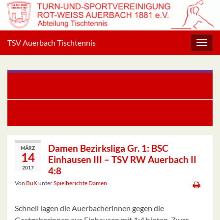
TSV Auerbach Tischtennis
Navig
umsc
Bezirksklasse, Gr. 2: TSV Auerbach – TV Groß-Rohrheim
9:2
Damen Bezirksoberliga Gr. 1: TTF Hähnlein – TSV RW
Auerbach 7:7
Damen Bezirksliga Gr. 1: BSC
MÄRZ
14
Einhausen III – TSV RW Auerbach II
2017
4:8
Von
BuK
unter
Spielberichte Damen
Schnell lagen die Auerbacherinnen gegen die
Gastgeberinnen aus Einhausen mit 1:4 hinten. Zwar