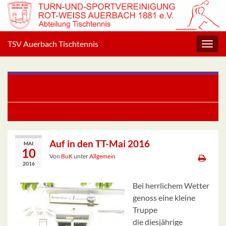
TSV Auerbach Tischtennis
Navig
umsc
Bezirksoberliga Gr. 1 Damen: TSV Auerbach I – SV Ober-
Kainsbach II 7:7
Kulinarisch-kultureller Kurzurlaub der TT-Familien
Auf in den TT-Mai 2016
MAI
10
Von
BuK
unter
Allgemein
2016
Bei herrlichem Wetter
genoss eine kleine
Truppe
die diesjährige