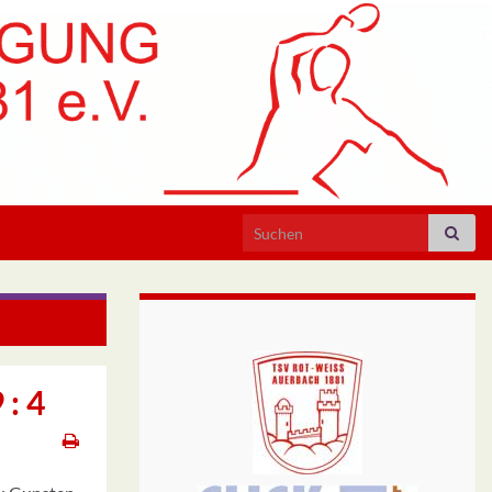
Search for:
bach 9 : 1
 : 4