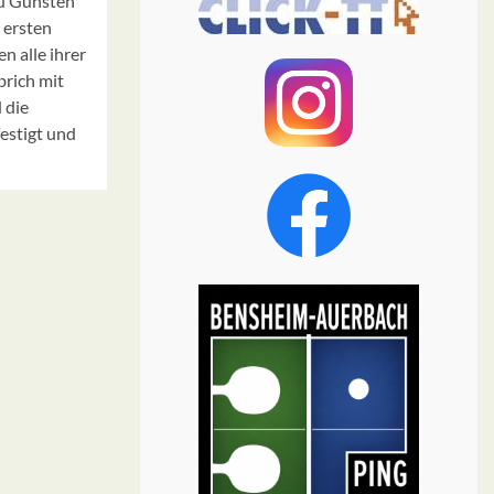
 zu Gunsten
 ersten
 alle ihrer
brich mit
 die
estigt und