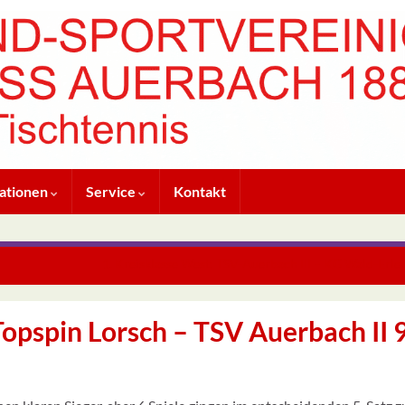
ationen
Service
Kontakt
1. Kreisklasse West: TSV-Auerbach III – KG Wald-Erlen
opspin Lorsch – TSV Auerbach II 9