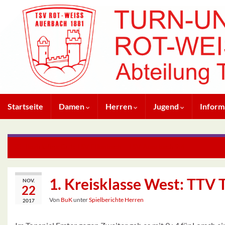
Startseite
Damen
Herren
Jugend
Inform
Bezirksliga Gr.1: TSV Ellenbach – TSV Auerbach 9:4
1. Kreisklasse West: TTV T
NOV.
22
Von
BuK
unter
Spielberichte Herren
2017