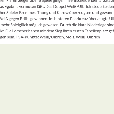
inen klaren Sieger, aber 6 Spiele gingen im entscheidenden 5. Satz
es das Egebnis vermuten läßt. Das Doppel Weiß/Ulbrich steuerte den
rscher Spieler Bremmes, Thong und Karow überzeugten und gewannen
 Weiß gegen Brühl gewinnen. Im hinteren Paarkreuz überzeugte Ul
 mehr Spielglück möglich gewesen. Durch die klare Niederlage sind
t. Die Lorscher haben mit dem Sieg ihren ersten Tabellenplatz gef
gen sein.
TSV-Punkte:
Weiß/Ulbrich, Molz, Weiß, Ulbrich