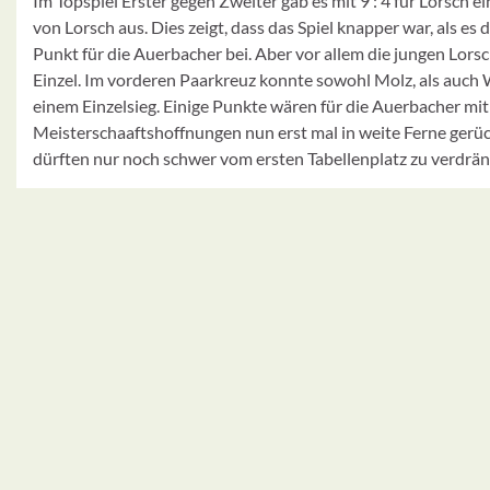
Im Topspiel Erster gegen Zweiter gab es mit 9 : 4 für Lorsch e
von Lorsch aus. Dies zeigt, dass das Spiel knapper war, als 
Punkt für die Auerbacher bei. Aber vor allem die jungen Lo
Einzel. Im vorderen Paarkreuz konnte sowohl Molz, als auch
einem Einzelsieg. Einige Punkte wären für die Auerbacher mit
Meisterschaaftshoffnungen nun erst mal in weite Ferne gerück
dürften nur noch schwer vom ersten Tabellenplatz zu verdrän