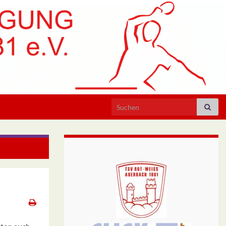
Search for:
heim II 4:9