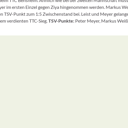
 beim TTC Bensheim. Ähnlich wie bei der zweiten Mannschaft mus
yer im ersten Einzel gegen Ziya hingenommen werden. Markus We
ten TSV-Punkt zum 1:5 Zwischenstand bei. Leist und Meyer gelang
inem verdienten TTC-Sieg.
TSV-Punkte:
Peter Meyer, Markus Weiß,