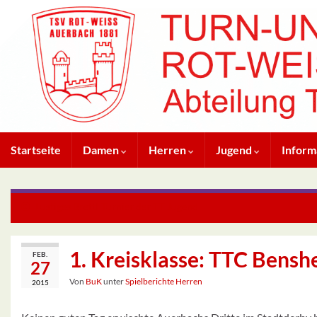
Startseite
Damen
Herren
Jugend
Inform
Lustiges Brettl-Turnier der TT-Jugend
1. Kreisklasse: TTC Bensh
FEB.
27
Von
BuK
unter
Spielberichte Herren
2015