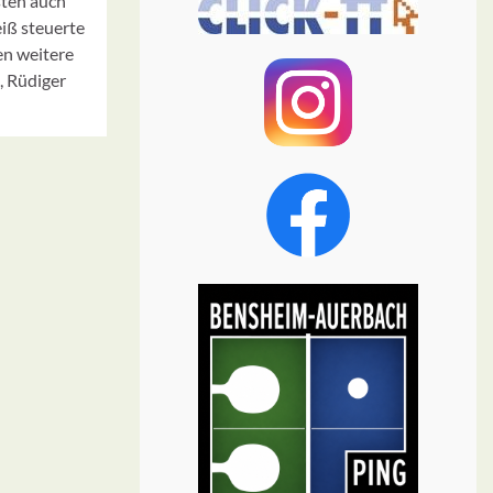
sten auch
iß steuerte
en weitere
 Rüdiger