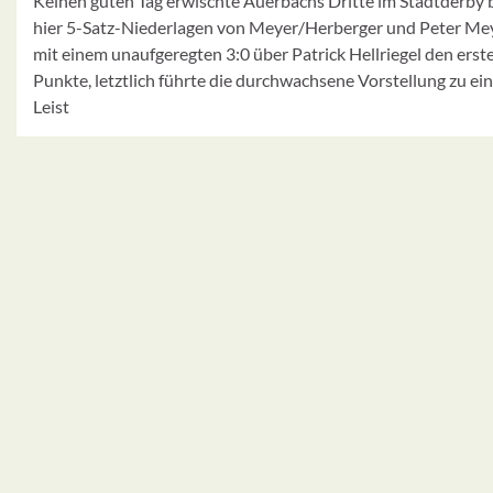
Keinen guten Tag erwischte Auerbachs Dritte im Stadtderby
hier 5-Satz-Niederlagen von Meyer/Herberger und Peter Me
mit einem unaufgeregten 3:0 über Patrick Hellriegel den ers
Punkte, letztlich führte die durchwachsene Vorstellung zu e
Leist