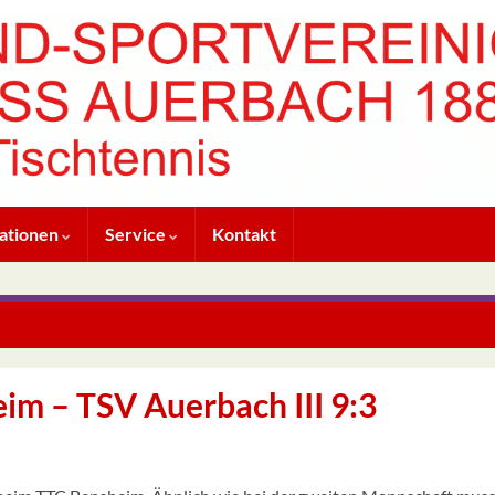
ationen
Service
Kontakt
Bezirksklasse. Gr.2: TSV Auerbach II – SV St. Stephan Gries
eim – TSV Auerbach III 9:3