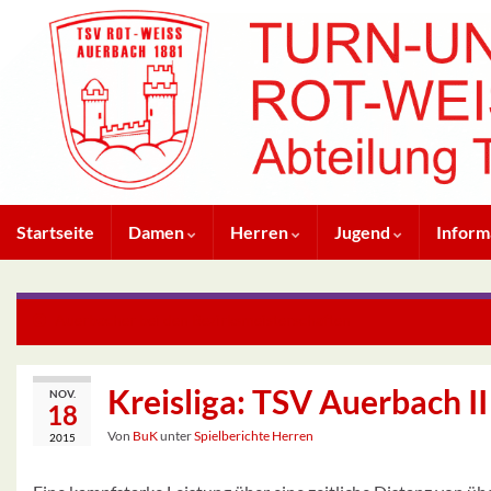
Startseite
Damen
Herren
Jugend
Inform
Auerbacher bei den Bezirksmeisterschaften
Kreisliga: TSV Auerbach I
NOV.
18
Von
BuK
unter
Spielberichte Herren
2015