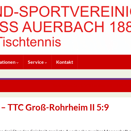
ationen
Service
Kontakt
Bezirksliga, Gr. 1: VfR Fehlheim II – TSV A
I – TTC Groß-Rohrheim II 5:9