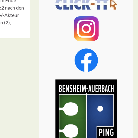
 am Ende
1:2 nach den
SV-Akteur
 (2),