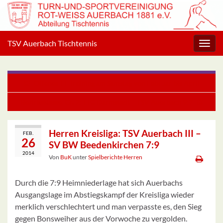
TSV Auerbach Tischtennis
Navig
umsc
Offenes TT-Training am Samstag von Februar bis April
Bezirksklasse, Gr. 2: TTC Darmstadt – TSV Auerbach 9:2
Herren Kreisliga: TSV Auerbach III –
FEB.
26
SV BW Beedenkirchen 7:9
2014
Von
BuK
unter
Spielberichte Herren
Durch die 7:9 Heimniederlage hat sich Auerbachs
Ausgangslage im Abstiegskampf der Kreisliga wieder
merklich verschlechtert und man verpasste es, den Sieg
gegen Bonsweiher aus der Vorwoche zu vergolden.