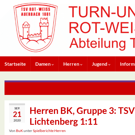
Startseite
Damen
Herren
Jugend
Inform
Damen BOL Gr. 1: TV 1891 Bürstadt II – TSV Auerbach 6:6
Herren BK, Gruppe 3: TSV
SEP.
21
Lichtenberg 1:11
2020
Von
BuK
unter
Spielberichte Herren