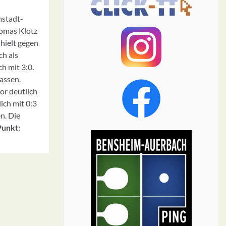
mstadt-
homas Klotz
 hielt gegen
ch als
h mit 3:0.
assen.
or deutlich
ich mit 0:3
n. Die
unkt: