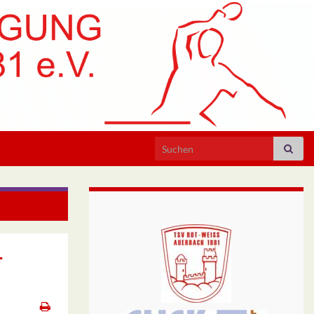
Search for:
ach IV 3:5
-