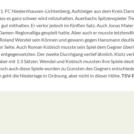
m 1. FC Niedernhausen-Lichtenberg, Aufsteiger aus dem Kreis Dar
 dass es ganz schwer wird mitzuhalten. Auerbachs Spitzenspieler T
gut mithalten. Er verlor jedoch im fünften Satz. Auch Jonas Maier
 Damen-Regionalliga gespielt hatte. Aber auch er musste letztendli
gte Roland Wendel sein Können und gewann gegen Hansmann deutlic
ner Seite. Auch Roman Kobisch musste sein Spiel dem Gegner überl
ntgegensetzten. Der zweite Durchgang verlief ähnlich. Klotz verl
 aber mit 1:3 Sätzen. Wendel und Kobisch mussten ihre Spiele deutl
doch auch diese Spiele wurden zu Gunsten des Gegners entschiede
 geht die Niederlage in Ordnung, aber nicht in dieser Höhe.
TSV-P