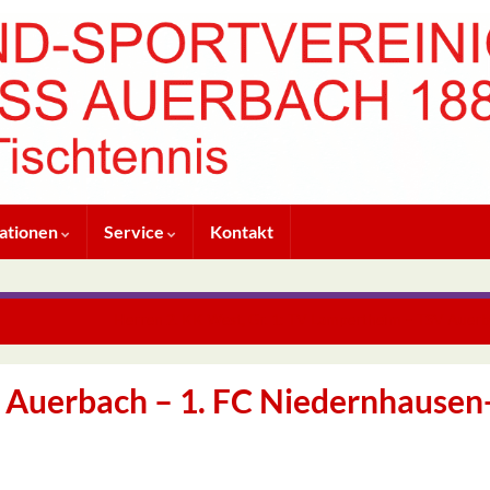
ationen
Service
Kontakt
Herren 2. KK West, Gr. 1: TV Lampertheim – TSV Auerb
 Auerbach – 1. FC Niedernhausen