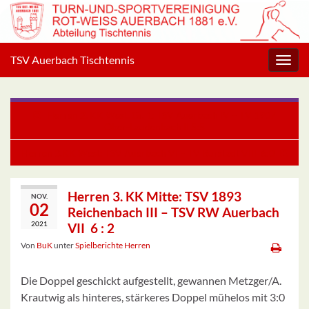
TSV Auerbach Tischtennis
Navig
umsc
Herren 2. KK West, Gr. 1: TSV Auerbach IV – TV 1907
Ober-Laudenbach II 5:5
Herren 3.KK West: TSV Auerbach VI – TV Bürstadt VIII 6:0
Herren 3. KK Mitte: TSV 1893
NOV.
02
Reichenbach III – TSV RW Auerbach
2021
VII 6 : 2
Von
BuK
unter
Spielberichte Herren
Die Doppel geschickt aufgestellt, gewannen Metzger/A.
Krautwig als hinteres, stärkeres Doppel mühelos mit 3:0