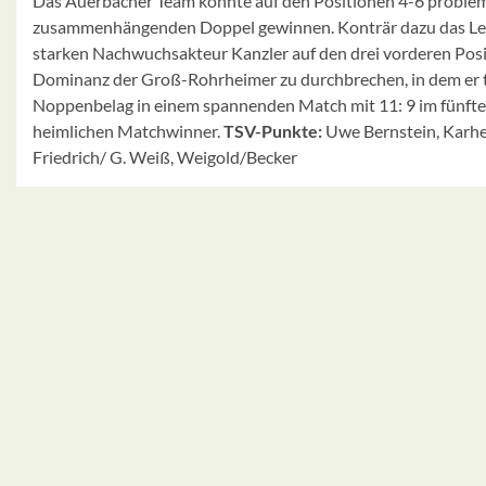
Das Auerbacher Team konnte auf den Positionen 4-6 probleml
zusammenhängenden Doppel gewinnen. Konträr dazu das Leis
starken Nachwuchsakteur Kanzler auf den drei vorderen Pos
Dominanz der Groß-Rohrheimer zu durchbrechen, in dem er t
Noppenbelag in einem spannenden Match mit 11: 9 im fünften S
heimlichen Matchwinner.
TSV-Punkte:
Uwe Bernstein, Karhe
Friedrich/ G. Weiß, Weigold/Becker