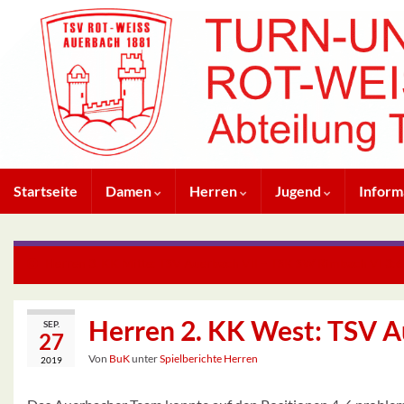
Startseite
Damen
Herren
Jugend
Inform
Herren 3. KK Mitte: TSV Auerbach VII – TSK SW Rimbach VI 3:6
Herren 2. KK West: TSV A
SEP.
27
Von
BuK
unter
Spielberichte Herren
2019