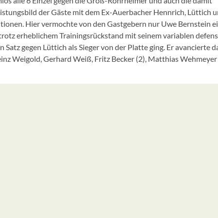
os alle 6 Einzel gegen die Groß-Rohrheimer und auch die damit
tungsbild der Gäste mit dem Ex-Auerbacher Hennrich, Lüttich 
itionen. Hier vermochte von den Gastgebern nur Uwe Bernstein e
rotz erheblichem Trainingsrückstand mit seinem variablen defen
atz gegen Lüttich als Sieger von der Platte ging. Er avancierte 
inz Weigold, Gerhard Weiß, Fritz Becker (2), Matthias Wehmeyer 