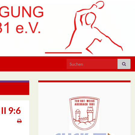
Search for:
aften 2019
I 9:6