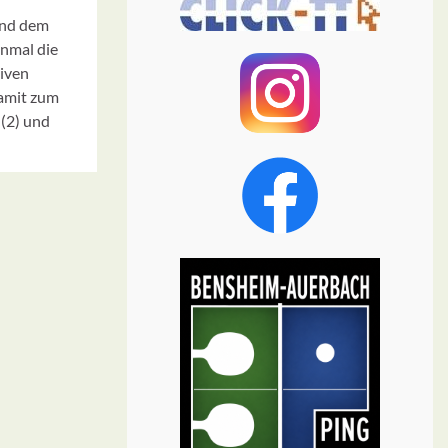
und dem
inmal die
siven
damit zum
(2) und