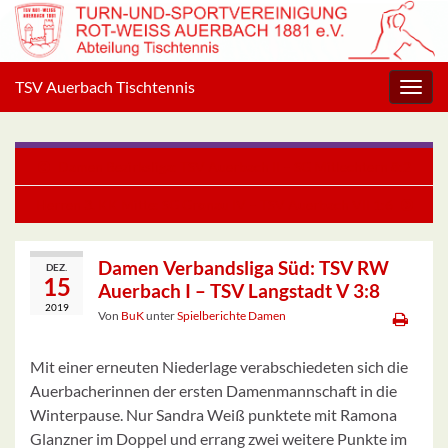
TSV Auerbach Tischtennis
Navig
umsc
Damen Bezirksliga: TSV Auerbach II – SG Mitlechtern 8:2
Herren 3. KK Mitte: SG Gronau IV – TSV Auerbach VII 1:6
Damen Verbandsliga Süd: TSV RW
DEZ.
15
Auerbach I – TSV Langstadt V 3:8
2019
Von
BuK
unter
Spielberichte Damen
Mit einer erneuten Niederlage verabschiedeten sich die
Auerbacherinnen der ersten Damenmannschaft in die
Winterpause. Nur Sandra Weiß punktete mit Ramona
Glanzner im Doppel und errang zwei weitere Punkte im