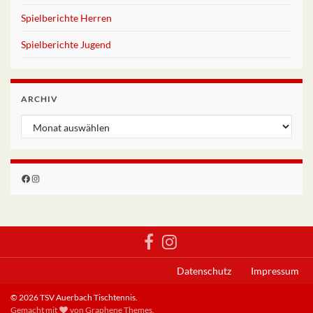
Spielberichte Herren
Spielberichte Jugend
ARCHIV
Archiv
Facebook
Instagram
Datenschutz
Impressum
© 2026 TSV Auerbach Tischtennis.
Gemacht mit
von
Graphene Themes
.