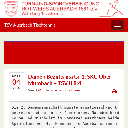
TSV Auerbach Tischtennis
Navig
umsc
2. Kreisklasse Mitte: TSV Auerbach V – FSV Erlenbach 9:4
Leonie Platz 1 in der Kreisendrangliste A-Schülerinnen
Damen Bezirksliga Gr 1: SKG Ober-
MÄRZ
04
Mumbach – TSV II 8:4
2018
Von
BuK
unter
Spielberichte Damen
Die 2. Damenmannschaft musste ersatzgeschwächt gege
antreten und hat mit 4:8 verloren. Nachdem beide Do
Kolbe und Nischwitz im vorderen Paarkreuz beide Spi
Spielstand von 4:4 konnten die Auerbacherinnen jedo