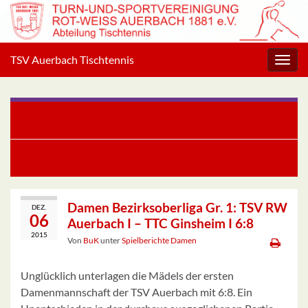
TSV Auerbach Tischtennis
Navig
umsc
Damen Bezirksliga: TSV Auerbach II – SKG Ober-Mumbach
8:3
Damen Bezirksoberliga Gr. 1: SV Ober-Kainsbach II – TSV RW
Auerbach I 8:6
Damen Bezirksoberliga Gr. 1: TSV RW
DEZ.
06
Auerbach I – TTC Ginsheim I 6:8
2015
Von
BuK
unter
Spielberichte Damen
Unglücklich unterlagen die Mädels der ersten
Damenmannschaft der TSV Auerbach mit 6:8. Ein