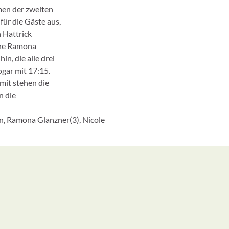
men der zweiten
ür die Gäste aus,
n Hattrick
gene Ramona
n, die alle drei
ogar mit 17:15.
mit stehen die
n die
 Ramona Glanzner(3), Nicole