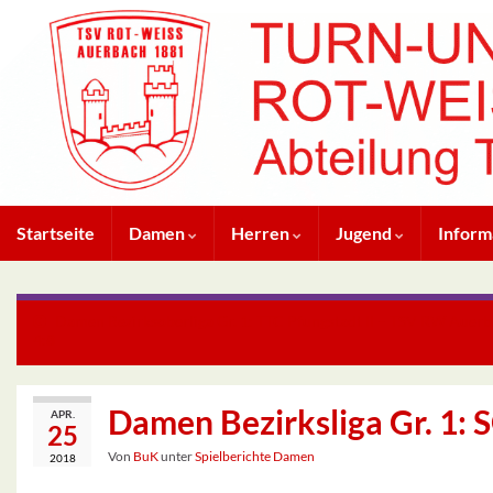
Startseite
Damen
Herren
Jugend
Inform
Damen Bezirksoberliga Gr. 1: TTC Pfungstadt II – TSV RW Auerb
4:8
Damen Bezirksliga Gr. 1: 
APR.
25
Von
BuK
unter
Spielberichte Damen
2018