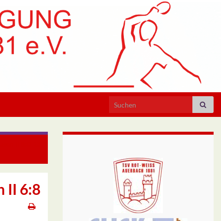
Search for:
sen II 8:0
II 6:8