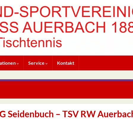
ationen
Service
Kontakt
ach I
Damen Bezirksoberliga: TSV Auerbach I – BSC Einhau
SG Seidenbuch – TSV RW Auerbach 