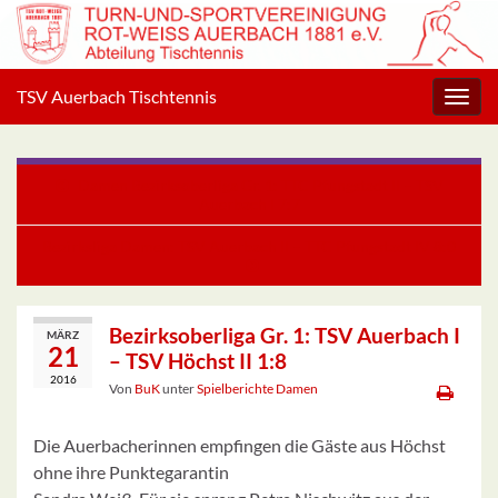
TSV Auerbach Tischtennis
Navig
umsc
Damen Bezirksoberliga Gr. 1: TTC Pfungstadt II – TSV
Auerbach I 7:7
Bezirksliga Damen: TSV Auerbach II – TTC Pfungstadt IV 8:0
Bezirksoberliga Gr. 1: TSV Auerbach I
MÄRZ
21
– TSV Höchst II 1:8
2016
Von
BuK
unter
Spielberichte Damen
Die Auerbacherinnen empfingen die Gäste aus Höchst
ohne ihre Punktegarantin