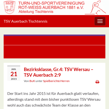
TSV Auerbach Tischtennis
Navig
umsc
Bezirksklasse, Gr. 2: VfR Fehlheim II – TSV Auerbach II 9:2
Damen Verbandsliga Süd: TSV Auerbach I – TSV Raunheim 1:8
Bezirksklasse, Gr.4: TSV Wersau –
JAN.
21
TSV Auerbach 2:9
2015
Von
BuK
unter
Spielberichte Herren
Der Start ins Jahr 2015 ist für Auerbach glatt verlaufen,
allerdings stand mit dem bisher punktlosen TSV Wersau
wohl auch das schwächste Team der Klasse an den