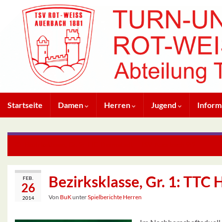
Startseite
Damen
Herren
Jugend
Inform
Bezirksklasse, Gr. 2: TTC Darmstadt – TSV Auerbach 9:2
Bezirksklasse, Gr. 1: TTC 
FEB.
26
Von
BuK
unter
Spielberichte Herren
2014