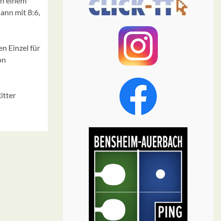
ch einem
ann mit 8:6,
n Einzel für
on
itter