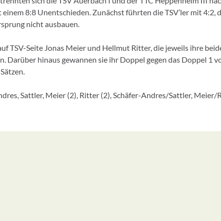
trennten sich die TSV Auerbach I und der TTC Heppenheim III na
 einem 8:8 Unentschieden. Zunächst führten die TSV’ler mit 4:2, d
rsprung nicht ausbauen.
f TSV-Seite Jonas Meier und Hellmut Ritter, die jeweils ihre beide
n. Darüber hinaus gewannen sie ihr Doppel gegen das Doppel 1 v
 Sätzen.
res, Sattler, Meier (2), Ritter (2), Schäfer-Andres/Sattler, Meier/R