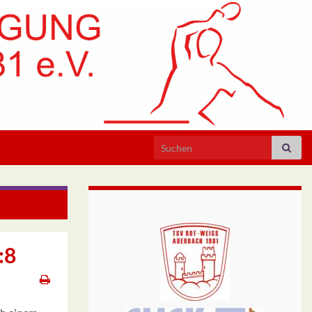
Search for:
ischtennis
:8