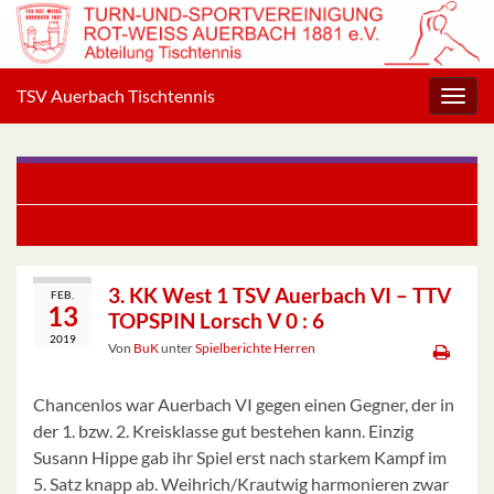
TSV Auerbach Tischtennis
Navig
umsc
2. Herren – 2. Sieger im Kreispokal
2. KK Mitte TSK SW Rimbach III – TSV Auerbach V 9 : 2
3. KK West 1 TSV Auerbach VI – TTV
FEB.
13
TOPSPIN Lorsch V 0 : 6
2019
Von
BuK
unter
Spielberichte Herren
Chancenlos war Auerbach VI gegen einen Gegner, der in
der 1. bzw. 2. Kreisklasse gut bestehen kann. Einzig
Susann Hippe gab ihr Spiel erst nach starkem Kampf im
5. Satz knapp ab. Weihrich/Krautwig harmonieren zwar